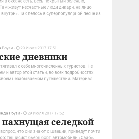
я в океане есть, весь покрытый зеленью,
 Там живут несчастные люди дикари, на лицо
внутри». Так пелось в суперпопулярной песне из
ллиантовая рука». Однако в жизни все, или
лось по-другому…
 Роузи
-
29 Июля 2017 17:51
ские дневники
тягивал к себе многочисленных туристов. Не
м и автор этой статьи, во всех подробностях
своем незабываемом путешествии. Материал
ен будет тем читателям «Мира Путешествий», кто
отдых.
онда Роузи
-
29 Июля 2017 17:52
, пахнущая селедкой
 вопрос, что они знают о Швеции, приведут почти
р: теннисист бьёрн борг, автомобиль «Сааб»,