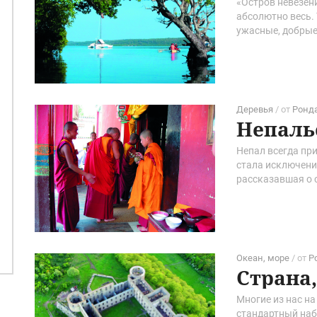
«Остров невезени
абсолютно весь.
ужасные, добрые 
кинофильма «бри
почти все оказа
Деревья
/ от
Ронда
Непаль
Непал всегда при
стала исключение
рассказавшая о 
особенно интерес
любит активный 
Океан, море
/ от
Р
Страна
Многие из нас на
стандартный набо