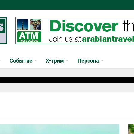
Событие
Х-трим
Персона