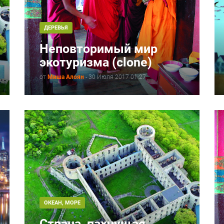
ДЕРЕВЬЯ
Неповторимый мир
экотуризма (clone)
от
Миша Алоян
-
30 Июля 2017 01:27
ОКЕАН, МОРЕ
Страна, пахнущая