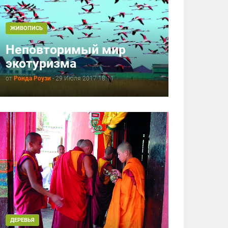
ЖИВОПИСЬ
Неповторимый мир
экотуризма
от
Ронда Роузи
-
29 Июля 2017 18:11
ДЕРЕВЬЯ