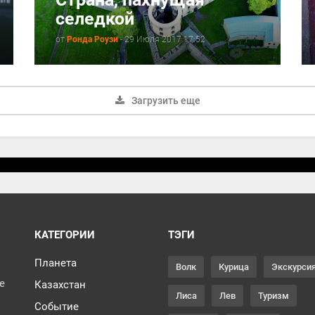
селедкой
от
Ронда Роузи
-
29 Июля 2017 17:52
Загрузить еще
КАТЕГОРИИ
ТЭГИ
Планета
Волк
Курица
Экскурси
ce
Казахстан
Лиса
Лев
Туризм
Событие