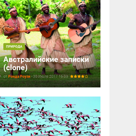
ПРИРОДА
Австралийские записки
(clone)
от
Ронда Роузи
-
30 Июля 2017 16:03