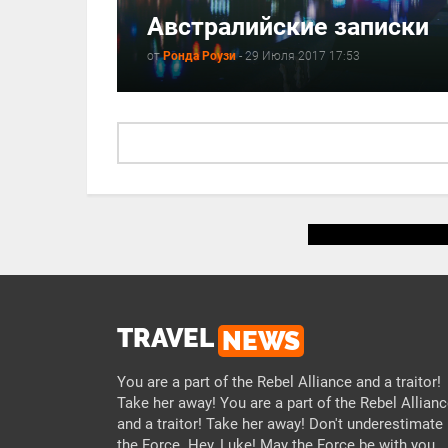
Австралийские записки
от
Ронда Роузи
-
29 Июля 2017 17:53
TRAVEL
NEWS
You are a part of the Rebel Alliance and a traitor!
Take her away! You are a part of the Rebel Allian
and a traitor! Take her away! Don't underestimate
the Force. Hey, Luke! May the Force be with you.