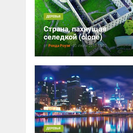
ДЕРЕВЬЯ
Страна, пахнущая
селедкой (clone)
от
Ронда Роузи
-
30 Июля 2017 15:32
ДЕРЕВЬЯ